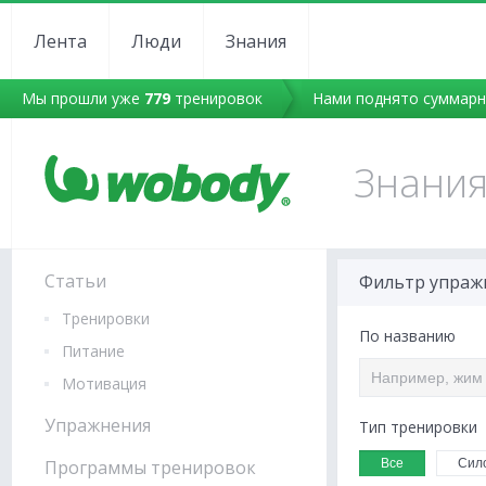
Лента
Люди
Знания
Мы прошли уже
779
тренировок
Нами поднято суммар
Знани
Статьи
Фильтр упраж
Тренировки
По названию
Питание
Мотивация
Упражнения
Тип тренировки
Все
Сил
Программы тренировок