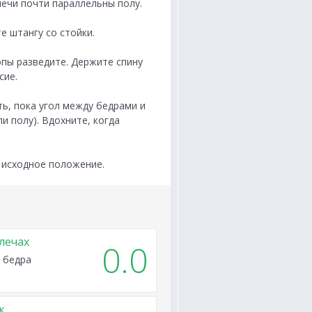
лечи почти параллельны полу.
е штангу со стойки.
опы разведите. Держите спину
сие.
ть, пока угол между бедрами и
и полу). Вдохните, когда
в исходное положение.
лечах
0.0
 бедра
к