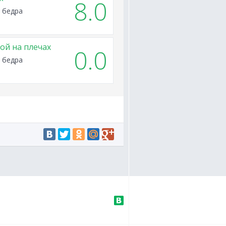
8.0
 бедра
ой на плечах
0.0
 бедра