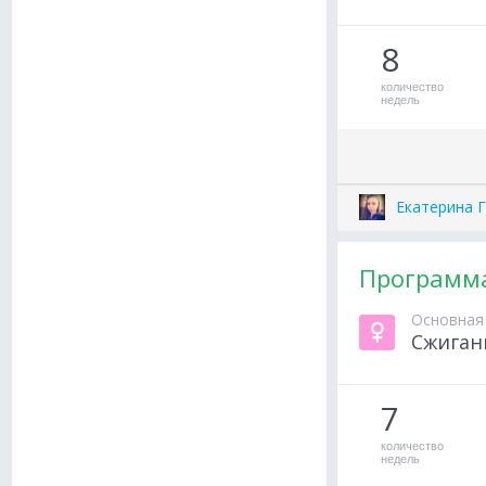
8
количество
недель
Екатерина 
Программа
Основная
Сжиган
7
количество
недель