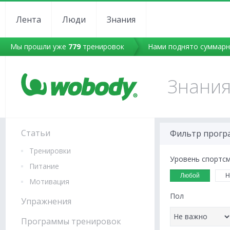
Лента
Люди
Знания
Мы прошли уже
779
тренировок
Нами поднято суммар
Знани
Статьи
Фильтр прогр
Тренировки
Уровень спортс
Питание
Любой
Н
Мотивация
Пол
Упражнения
Программы тренировок