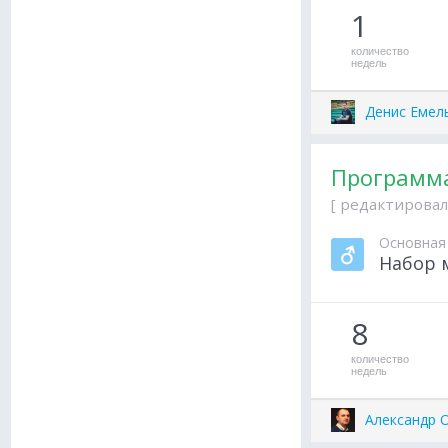
1
количество
недель
Денис Емел
Программа
[ редактировал
Основная
Набор 
8
количество
недель
Александр 