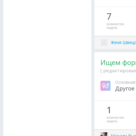
7
количество
недель
Женя Швец
Ищем фор
[ редактировал
Основная
Другое
1
количество
недель
Максим Выс