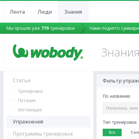
Лента
Люди
Знания
Мы прошли уже
779
тренировок
Нами поднято суммар
Знани
Статьи
Фильтр упраж
Тренировки
По названию
Питание
Мотивация
Упражнения
Тип тренировки
Все
Сил
Программы тренировок