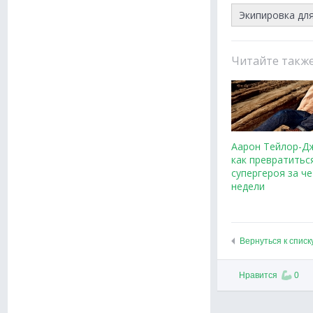
Экипировка дл
Читайте такж
Аарон Тейлор-Д
как превратитьс
супергероя за ч
недели
Вернуться к списк
Нравится
0