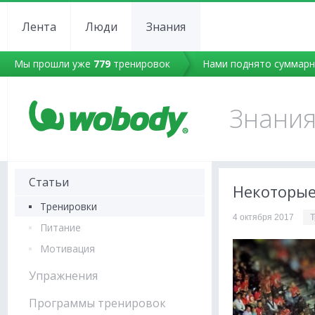
Лента
Люди
Знания
Мы прошли уже
779
тренировок
Нами поднято суммар
Знани
Статьи
Некоторые
Тренировки
4 октября 2017
Т
Питание
Мотивация
Упражнения
Программы тренировок