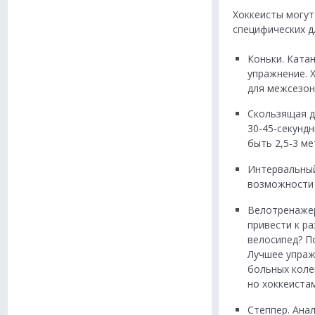
Хоккеисты могут
специфических дл
Коньки. Ката
упражнение. 
для межсезон
Скользящая д
30-45-секунд
быть 2,5-3 ме
Интервальный
возможности 
Велотренажер
привести к р
велосипед? П
Лучшее упраж
больных коле
но хоккеистам
Степпер. Ана