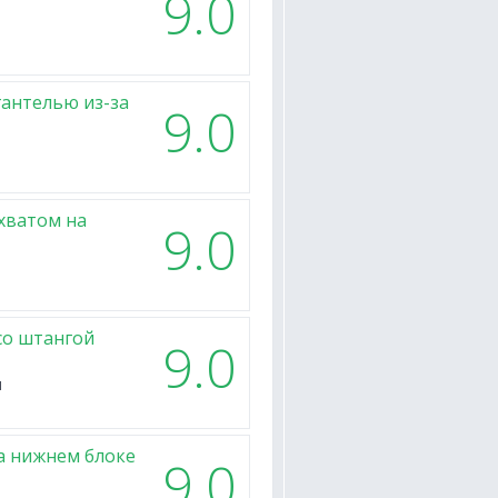
9.0
гантелью из-за
9.0
хватом на
9.0
со штангой
9.0
я
а нижнем блоке
9.0