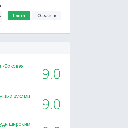
а
Найти
Сбросить
е «Боковая
9.0
ямыми руками
9.0
груди широким