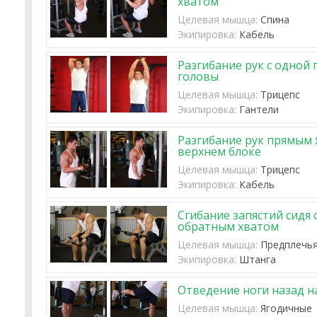
хватом
Целевая мышца:
Спина
Экипировка:
Кабель
Разгибание рук с одной 
головы
Целевая мышца:
Трицепс
Экипировка:
Гантели
Разгибание рук прямым 
верхнем блоке
Целевая мышца:
Трицепс
Экипировка:
Кабель
Сгибание запястий сидя 
обратным хватом
Целевая мышца:
Предплечь
Экипировка:
Штанга
Отведение ноги назад н
Целевая мышца:
Ягодичные