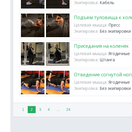
Экипировка:
Кабель
Подъем туловища к кол
Целевая мышца:
Пресс
Экипировка:
Без экипировки
Приседания на коленях
Целевая мышца:
Ягодичные
Экипировка:
Штанга
Отведение согнутой ног
Целевая мышца:
Ягодичные
Экипировка:
Без экипировки
1
2
3
4
…
24