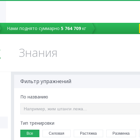
Нами поднято суммарно
5 764 709
кг
Знания
Фильтр упражнений
По названию
Тип тренировки
Все
Силовая
Растяжка
Разминка