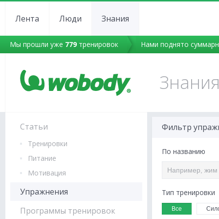
Лента
Люди
Знания
Мы прошли уже
779
тренировок
Нами поднято суммар
Знани
Статьи
Фильтр упраж
Тренировки
По названию
Питание
Мотивация
Упражнения
Тип тренировки
Все
Сил
Программы тренировок