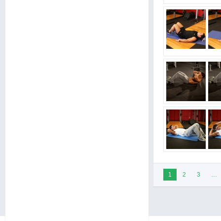
1
2
3
…